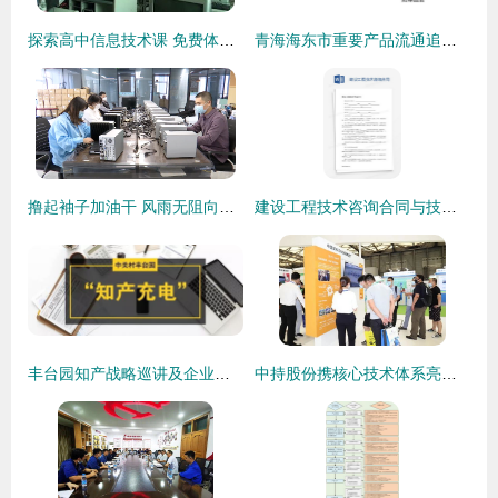
探索高中信息技术课 免费体验和技术交流推荐平台
青海海东市重要产品流通追溯系统六月前建成 技术输出态势显现
撸起袖子加油干 风雨无阻向前行 | 石家庄惠控电子科技 用活奖补资金 激活创新引擎
建设工程技术咨询合同与技术转让 关键要素与法律实务探讨
丰台园知产战略巡讲及企业专利应用工程师培训会圆满落幕，助推知识产权高质量发展
中持股份携核心技术体系亮相中国环博会，以硬核产品驱动环保技术革新