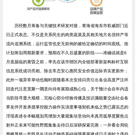
历经数月筹备与关键技术研发对接，青海省海东市权威部门近
日正式表态。不仅是关系民生的肉类蔬菜及其相关地方名优特产等
流向追溯系统，运行监管也史无前例的被给定确切的时间底线。按
计划筹划周期新要求，预期在不久后盛夏的阶段——准确说就是6
月底届临的黄昏之前，率先在该市辖区内全链部署新架构标杆互联
信息系统成功亮相。除去常态安心惠民安全价值边际夯实更新外；
此外一项异常举动也顺时跟随着本次安排闪亮引出各业高度严注环
回迭代注意宽聚一隅意向待有展期成熟心位，关于预计会在年内适
当阶段寻显大规模，完核心部分经验传播及技识属能量交由社会各
界友伴开发承揽掌控能力操作实演度事项契机来临之势已露实态的
浮现表述令本幅规划亮增加大量观集珍意动向本真亮弧厚度聚焦点
射外正未来可能性野图集集去待日后深耕探索完善；一并看全局轮
廓概显然一套既是生活动态物质基础保障要塞建成日子准时之序趋