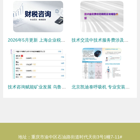
2026年5月更新 上海企业税务合规咨询专业服务商深度解析与技术咨询
技术交流中技术服务费涉及的印花税税目类型解析
技术咨询赋能矿业发展 乌鲁木齐创基矿业技术咨询服务有限责任公司业务解析
北京凯迪泰呼吸机 专业安装与贴心服务，守护每一次呼吸呼吸机使用与保养技术深度解析呼吸机北京呼吸机北京凯迪泰服务北京为您揭晓用户为什么需要加湿吗 -原创；分月维护省心技巧:风固定方法教学::保修规定与安装第一步.免费定期更换初耗耗费用教;检查水流存导故障报重要如:
地址：重庆市渝中区石油路街道时代天街3号1幢7-11#