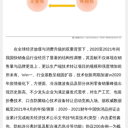
在全球经济放缓与消费升级的双重背景下，2020至2021年间
我国快销食品行业经历了显著的结构性调整，其贡献不仅体现在销
售量与品牌更迭上，更以生产端技术转让项目的规模和强度增加前
所未有。\n\n一、行业基数呈稳固扩容，技术创新周期加速\n2020
年疫情催化下，方便面、冷冻微波食品及部分休闲零食销量峰值出
现历史新高。不少龙头企业为满足爆发式需求，对生产工艺、包装
折叠技术、口含防菌核心技术设备转让启动竞购入场。据权威数据
截至2021年4月的年报/测算：2020 - 2021财年中国快消品持证企
业累计完成相关经济技术公示文书挂*转卖技术(类型：内含柔性酱
包、防粘连分离封装及配合液态急冷等功能）协议200余例—为截