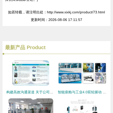
如若转载，请注明出处：http://www.xixkj.com/product/73.html
更新时间：2026-08-06 17:11:57
最新产品
Product
构建高效沟通渠道 关于公司技术交流的改进之思
智能座舱与工业4.0双轮驱动 车载工控液晶显示屏技术演进与一站式供应趋势