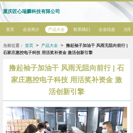
重庆匠心瑞麟科技有限公司
首页
企业简介
产品大全
联系我们
企业信息
访客
>
>
当前位置：
首页
产品大全
撸起袖子加油干 风雨无阻向前行 |
石家庄惠控电子科技 用活奖补资金 激活创新引擎
撸起袖子加油干 风雨无阻向前行 | 石
家庄惠控电子科技 用活奖补资金 激
活创新引擎