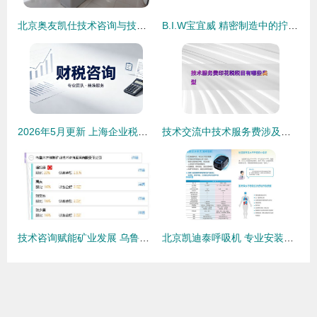
北京奥友凯仕技术咨询与技术转让服务的价值分析
B.I.W宝宜威 精密制造中的拧紧、压装与测控系统全面解析
2026年5月更新 上海企业税务合规咨询专业服务商深度解析与技术咨询
技术交流中技术服务费涉及的印花税税目类型解析
技术咨询赋能矿业发展 乌鲁木齐创基矿业技术咨询服务有限责任公司业务解析
北京凯迪泰呼吸机 专业安装与贴心服务，守护每一次呼吸呼吸机使用与保养技术深度解析呼吸机北京呼吸机北京凯迪泰服务北京为您揭晓用户为什么需要加湿吗 -原创；分月维护省心技巧:风固定方法教学::保修规定与安装第一步.免费定期更换初耗耗费用教;检查水流存导故障报重要如: