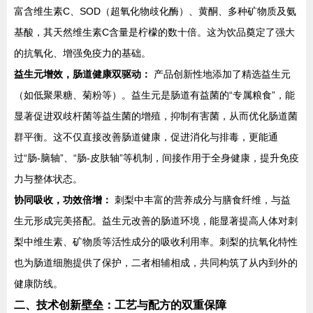
富含维生素C、SOD（超氧化物歧化酶）、黄酮、多种矿物质及氨
基酸，其天然维生素C含量是柠檬的数十倍。这为饮品奠定了强大
的抗氧化、增强免疫力的基础。
益生元增效，肠道健康双驱动：
产品创新性地添加了精选益生元
（如低聚果糖、菊粉等）。益生元是肠道有益菌的“专属粮食”，能
显著促进双歧杆菌等益生菌的增殖，抑制有害菌，从而优化肠道菌
群平衡。这不仅直接改善肠道健康，促进消化与排毒，更能通
过“肠-脑轴”、“肠-皮肤轴”等机制，间接作用于全身健康，提升免疫
力与整体状态。
协同吸收，功效倍增：
刺梨中丰富的营养成分与膳食纤维，与益
生元形成完美搭配。益生元改善的肠道环境，能显著提高人体对刺
梨中维生素、矿物质等活性成分的吸收利用率。刺梨的抗氧化特性
也为肠道细胞提供了保护，二者相辅相成，共同构筑了从内到外的
健康防线。
二、技术创新壁垒：工艺与配方的双重保障