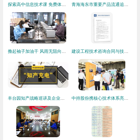
探索高中信息技术课 免费体验和技术交流推荐平台
青海海东市重要产品流通追溯系统六月前建成 技术输出态势显现
撸起袖子加油干 风雨无阻向前行 | 石家庄惠控电子科技 用活奖补资金 激活创新引擎
建设工程技术咨询合同与技术转让 关键要素与法律实务探讨
丰台园知产战略巡讲及企业专利应用工程师培训会圆满落幕，助推知识产权高质量发展
中持股份携核心技术体系亮相中国环博会，以硬核产品驱动环保技术革新