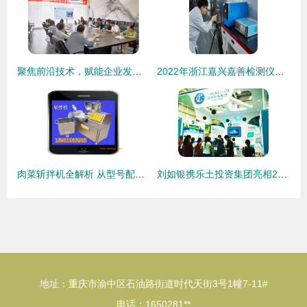
聚焦前沿技术，赋能企业发展——我司成功举办春季技术咨询服务周
2022年浙江嘉兴嘉善检测仪器校准标定服务与技术转让
肉菜斩拌机全解析 从型号配置到技术交流的一站式指南
刘如银携乐土投资集团亮相2016深圳国际BT领袖峰会 聚焦前沿技术，共绘产业蓝图
地址：重庆市渝中区石油路街道时代天街3号1幢7-11#
电话：1650281**